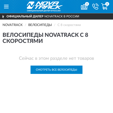
0
0
ИАЛЬНЫЙ ДИЛЕР
NOVATRACK В РОССИИ
NOVATRACK
ВЕЛОСИПЕДЫ
С 8 скоростями
ВЕЛОСИПЕДЫ NOVATRACK С 8
СКОРОСТЯМИ
Сейчас в этом разделе нет товаров
СМОТРЕТЬ ВСЕ ВЕЛОСИПЕДЫ