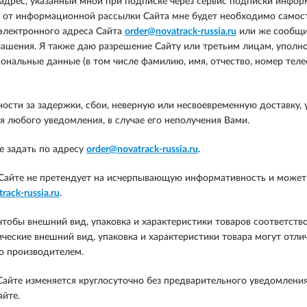
дрес, указанный мной при подписке через сервис подписки инфор
ься от информационной рассылки Сайта мне будет необходимо самос
 электронного адреса Сайта
order@novatrack-russia.ru
или же сообщи
лашения. Я также даю разрешение Сайту или третьим лицам, уполно
ональные данные (в том числе фамилию, имя, отчество, номер тел
ности за задержки, сбои, неверную или несвоевременную доставку,
я любого уведомления, в случае его неполучения Вами.
 задать по адресу
order@novatrack-russia.ru
.
Сайте не претендует на исчерпывающую информативность и может 
rack-russia.ru
.
чтобы внешний вид, упаковка и характеристики товаров соответств
еские внешний вид, упаковка и характеристики товара могут отлича
но производителем.
айте изменяется круглосуточно без предварительного уведомления
айте.