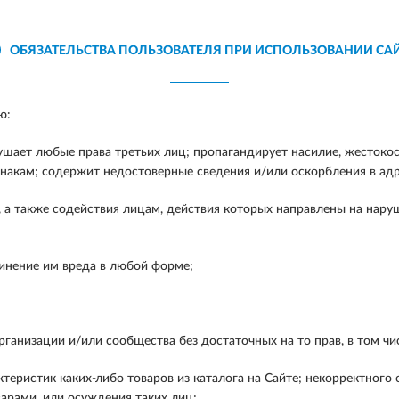
ОБЯЗАТЕЛЬСТВА ПОЛЬЗОВАТЕЛЯ ПРИ ИСПОЛЬЗОВАНИИ СА
ю:
ушает любые права третьих лиц; пропагандирует насилие, жестоко
накам; содержит недостоверные сведения и/или оскорбления в адре
а также содействия лицам, действия которых направлены на наруш
инение им вреда в любой форме;
ганизации и/или сообщества без достаточных на то прав, в том чи
теристик каких-либо товаров из каталога на Сайте; некорректного
арами, или осуждения таких лиц;