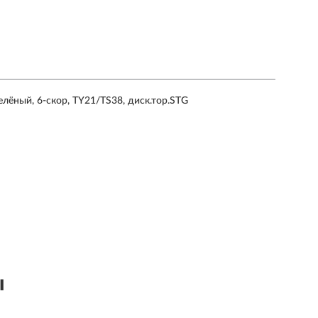
лёный, 6-скор, TY21/TS38, диск.тор.STG
ы