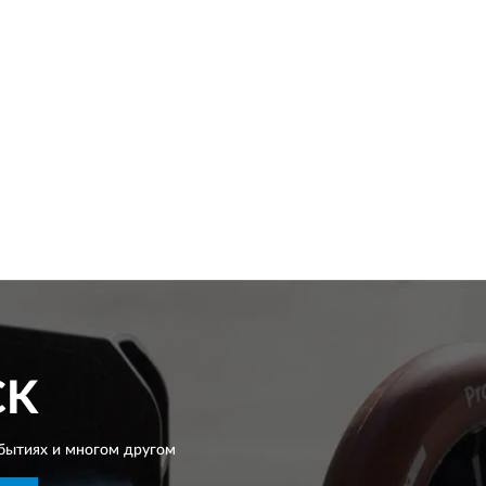
CK
бытиях и многом другом