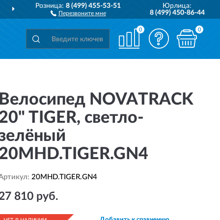
Розница:
8 (499) 455-53-51
Юрлица:
ДОСТАВИМ
ПО ВСЕЙ РОССИИ
8 (499) 450-86-44
Перезвоните мне
0
0
Велосипед NOVATRACK
20" TIGER, светло-
зелёный
20MHD.TIGER.GN4
Артикул:
20MHD.TIGER.GN4
27 810 руб.
Добавить к сравнению