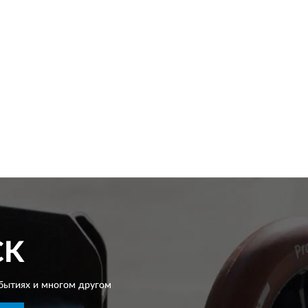
CK
бытиях и многом другом