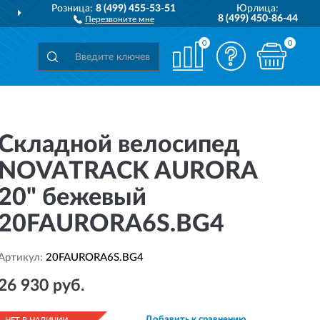
Розница:
8 (499) 455-53-51
Юрлица:
ДОСТАВИМ
ПО ВСЕЙ РОССИИ
8 (499) 450-86-44
Перезвоните мне
0
0
Складной велосипед
NOVATRACK AURORA
20" бежевый
20FAURORA6S.BG4
Артикул:
20FAURORA6S.BG4
26 930 руб.
Добавить к сравнению