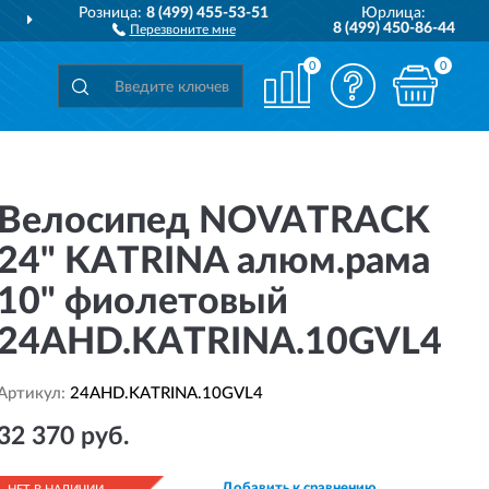
Розница:
8 (499) 455-53-51
Юрлица:
ДОСТАВИМ
ПО ВСЕЙ РОССИИ
8 (499) 450-86-44
Перезвоните мне
0
0
Велосипед NOVATRACK
24" KATRINA алюм.рама
10" фиолетовый
24AHD.KATRINA.10GVL4
Артикул:
24AHD.KATRINA.10GVL4
32 370 руб.
Добавить к сравнению