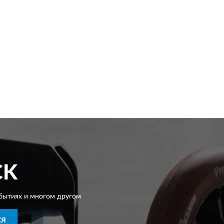
CK
бытиях и многом другом
СЯ