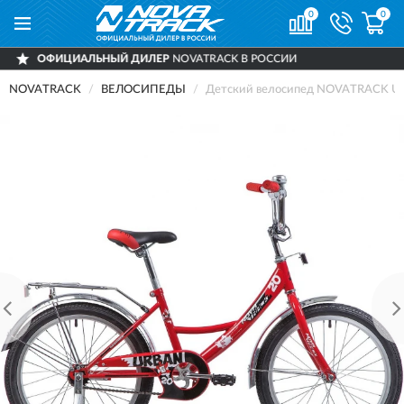
0
0
ЬНЫЙ ДИЛЕР
NOVATRACK В РОССИИ
ДОС
NOVATRACK
ВЕЛОСИПЕДЫ
Детский велосипед NOVATRACK URB