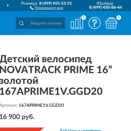
Розница:
8 (499) 455-53-51
Юрлица:
ДОСТАВИМ
ПО ВСЕЙ РОССИИ
8 (499) 450-86-44
Перезвоните мне
0
0
Детский велосипед
NOVATRACK PRIME 16”
золотой
167APRIME1V.GGD20
Артикул:
167APRIME1V.GGD20
16 900 руб.
Добавить к сравнению