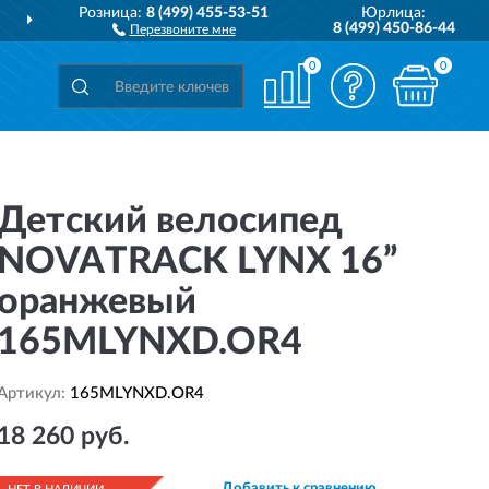
Розница:
8 (499) 455-53-51
Юрлица:
ДОСТАВИМ
ПО ВСЕЙ РОССИИ
8 (499) 450-86-44
Перезвоните мне
0
0
Детский велосипед
NOVATRACK LYNX 16”
оранжевый
165MLYNXD.OR4
Артикул:
165MLYNXD.OR4
18 260 руб.
Добавить к сравнению