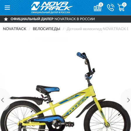
0
0
НЫЙ ДИЛЕР
NOVATRACK В РОССИИ
ДОСТ
NOVATRACK
ВЕЛОСИПЕДЫ
Детский велосипед NOVATRACK D