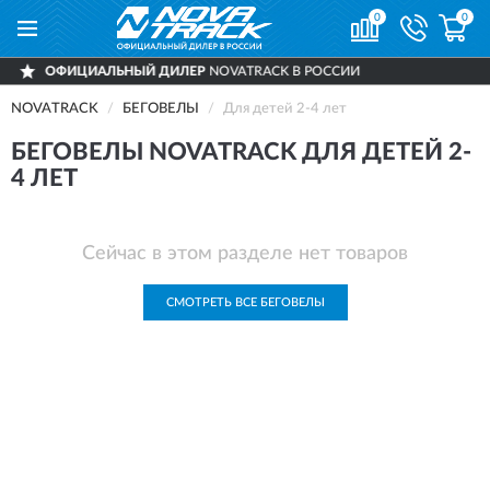
0
0
ФИЦИАЛЬНЫЙ ДИЛЕР
NOVATRACK В РОССИИ
NOVATRACK
БЕГОВЕЛЫ
Для детей 2-4 лет
БЕГОВЕЛЫ NOVATRACK ДЛЯ ДЕТЕЙ 2-
4 ЛЕТ
Сейчас в этом разделе нет товаров
СМОТРЕТЬ ВСЕ БЕГОВЕЛЫ